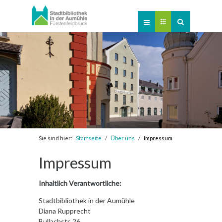
Online-Katalog
Verlängerung
Veranstaltungen
Kontakt
Newsletter
Sie sind hier:
Startseite
Über uns
Impressum
Impressum
Inhaltlich Verantwortliche:
Stadtbibliothek in der Aumühle
Diana Rupprecht
Bullachstr. 26