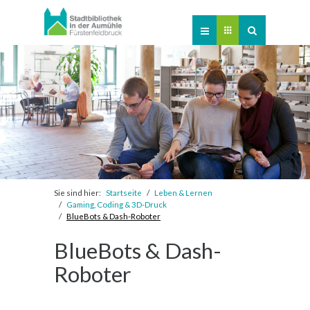
Online-Katalog
Verlängerung
Veranstaltungen
Kontakt
Newsletter
Sie sind hier:
Startseite
Leben & Lernen
Gaming, Coding & 3D-Druck
BlueBots & Dash-Roboter
BlueBots & Dash-
Roboter